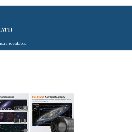
s
ATTI
stranovalab.it
ana 6/D, 40123 Bologna
di apertura:
en: 17:30 - 20:00
: 9:30 - 13:00 e 15:30-19:30
untamento in altri orari e giorni
E POLICY
PRIVACY POLICY